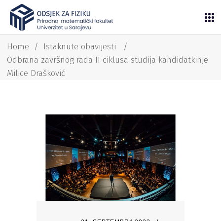
Home
/
Istaknute obavijesti
/
Odbrana završnog rada II ciklusa studija kandidatkinje
Milice Drašković