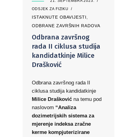
21. SEPTEMBRA 2023.
ODSJEK ZA FIZIKU
ISTAKNUTE OBAVIJESTI
,
ODBRANE ZAVRŠNIH RADOVA
Odbrana završnog
rada II ciklusa studija
kandidatkinje Milice
Drašković
Odbrana završnog rada II
ciklusa studija kandidatkinje
Milice Drašković
na temu pod
naslovom
“Analiza
dozimetrijskih sistema za
mjerenje indeksa zračne
kerme kompjuterizirane