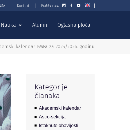
Pratite nas:
NSA
Kontakt
Nauka
Alumni
Oglasna ploča
demski kalendar PMFa za 2025/2026. godinu
Kategorije
članaka
Akademski kalendar
Astro-sekcija
Istaknute obavijesti