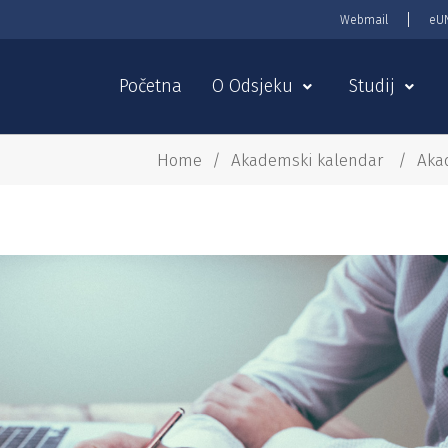
Webmail
eU
Početna
O Odsjeku
Studij
Home
/
Akademski kalendar
/
Aka