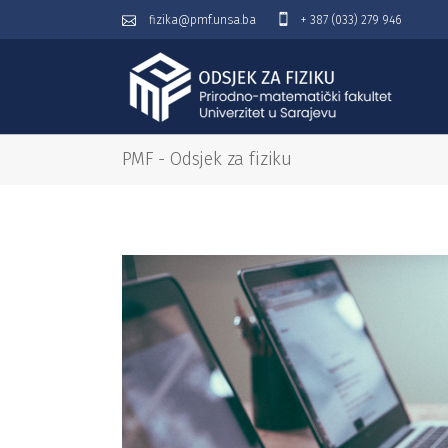
fizika@pmf.unsa.ba
+ 387 (033) 279 946
PMF - Odsjek za fiziku