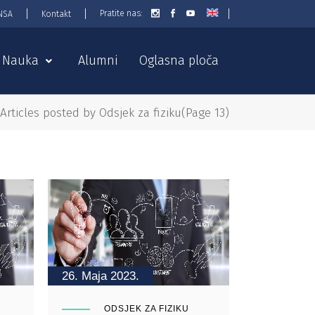
Pratite nas:
NSA
Kontakt
Nauka
Alumni
Oglasna ploča
Articles posted by Odsjek za fiziku
(Page 13)
26. Maja 2023.
ODSJEK ZA FIZIKU