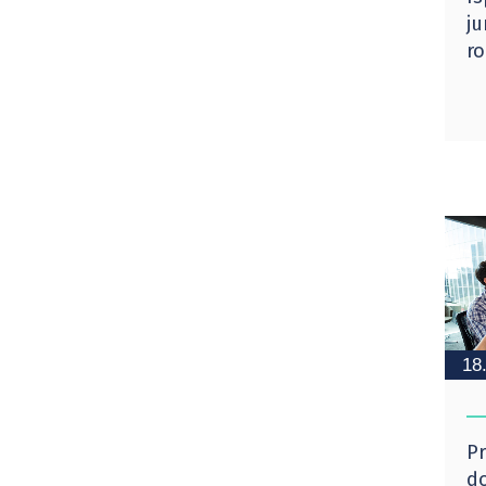
ju
ro
18
Pr
do