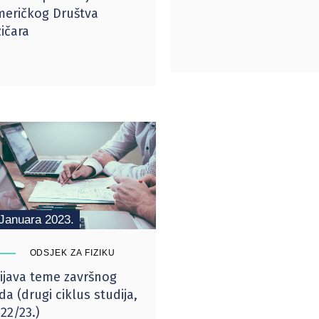
eričkog Društva
zičara
 Januara 2023.
ODSJEK ZA FIZIKU
ijava teme završnog
da (drugi ciklus studija,
22/23.)