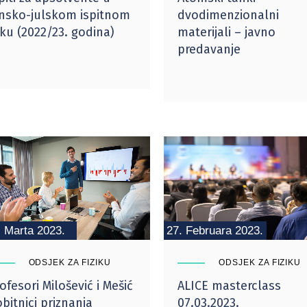
nsko-julskom ispitnom
dvodimenzionalni
ku (2022/23. godina)
materijali – javno
predavanje
. Marta 2023.
27. Februara 2023.
ODSJEK ZA FIZIKU
ODSJEK ZA FIZIKU
ofesori Milošević i Mešić
ALICE masterclass
bitnici priznanja
07.03.2023.