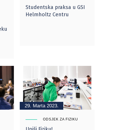
Studentska praksa u GSI
Helmholtz Centru
eku
29. Marta 2023.
ODSJEK ZA FIZIKU
Upiši Fiziku!