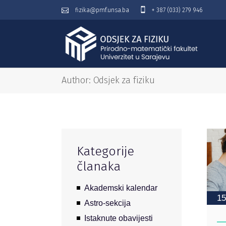
fizika@pmf.unsa.ba
+ 387 (033) 279 946
Author: Odsjek za fiziku
Kategorije
članaka
Akademski kalendar
15
Astro-sekcija
Istaknute obavijesti