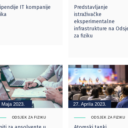
ipendije IT kompanije
Predstavljanje
ika
istraživačke
eksperimentalne
infrastrukture na Odsj
za fiziku
. Maja 2023.
27. Aprila 2023.
ODSJEK ZA FIZIKU
ODSJEK ZA FIZIKU
piti za apsolvente u
Atomski tanki