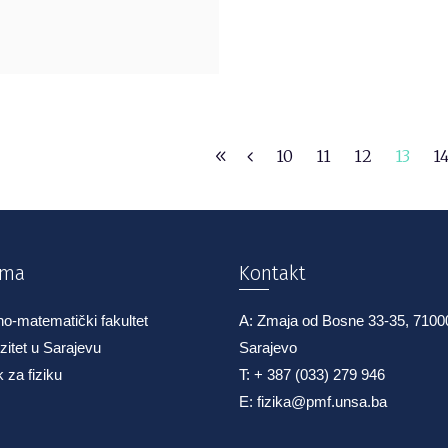
10
11
12
13
1
ama
Kontakt
no-matematički fakultet
A: Zmaja od Bosne 33-35, 7100
zitet u Sarajevu
Sarajevo
 za fiziku
T: + 387 (033) 279 946
E: fizika@pmf.unsa.ba