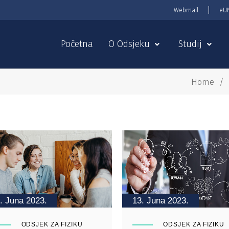
Webmail
eU
Početna
O Odsjeku
Studij
Home
/
. Juna 2023.
13. Juna 2023.
ODSJEK ZA FIZIKU
ODSJEK ZA FIZIKU