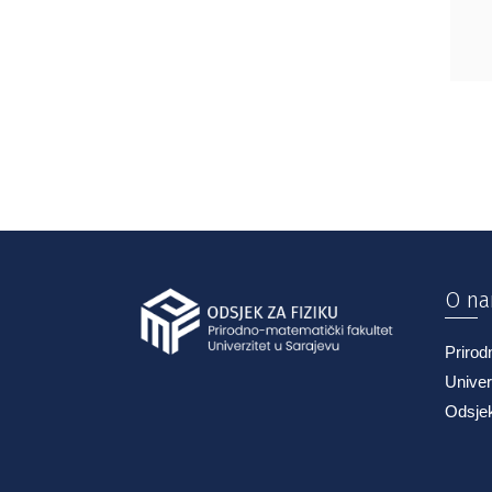
O n
Prirod
Univer
Odsjek