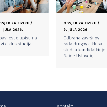
DSJEK ZA FIZIKU
ODSJEK ZA FIZIKU
0. JULA 2026.
9. JULA 2026.
bavijest o upisu na
Odbrana završnog
rvi ciklus studija
rada drugog ciklusa
studija kandidatkinje
Naide Ustavdić
ama
Kontakt