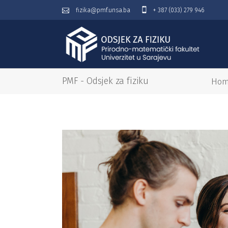
fizika@pmf.unsa.ba
+ 387 (033) 279 946
PMF - Odsjek za fiziku
Ho