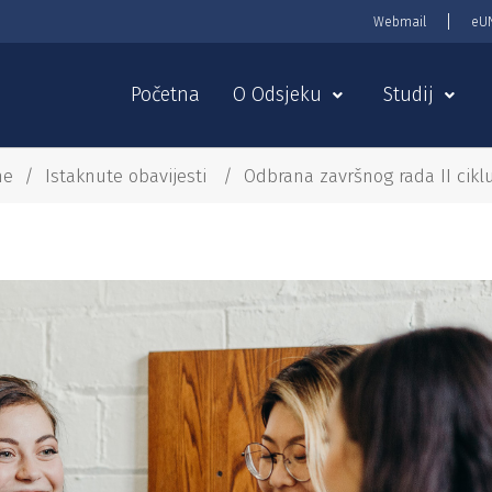
Webmail
eU
Početna
O Odsjeku
Studij
me
/
Istaknute obavijesti
/
Odbrana završnog rada II cikl