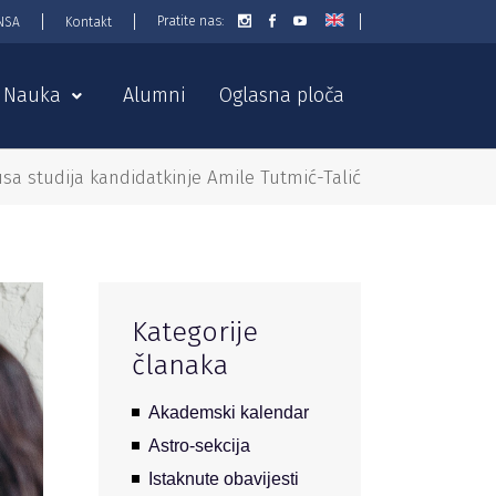
Pratite nas:
NSA
Kontakt
Nauka
Alumni
Oglasna ploča
usa studija kandidatkinje Amile Tutmić-Talić
Kategorije
članaka
Akademski kalendar
Astro-sekcija
Istaknute obavijesti