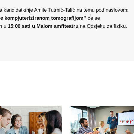
ja kandidatkinje Amile Tutmić-Talić na temu pod naslovom:
vene kompjuteriziranom tomografijom
”
će se
m u
15:00 sati u Malom amfiteatru
na Odsjeku za fiziku.