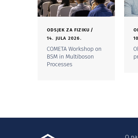
ODSJEK ZA FIZIKU
O
14. JULA 2026.
1
COMETA Workshop on
O
BSM in Multiboson
p
Processes
O n