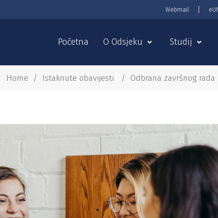
Webmail
eU
Početna
O Odsjeku
Studij
Home
/
Istaknute obavijesti
/
Odbrana završnog rada I 