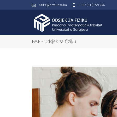
fizika@pmf.unsa.ba
+ 387 (033) 279 946
PMF - Odsjek za fiziku