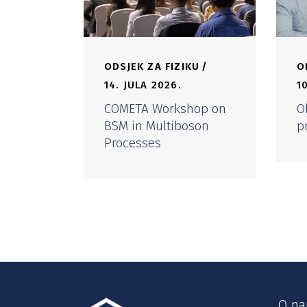
ODSJEK ZA FIZIKU
O
14. JULA 2026.
1
COMETA Workshop on
O
BSM in Multiboson
p
Processes
O n