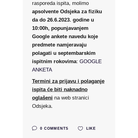
rasporeda ispita, molimo
apsolvente Odsjeka za fiziku
da do 26.6.2023. godine u
10:00h, popunjavanjem
Google ankete navedu koje
predmete namjeravaju
polagati u septembarskim
ispitnim rokovima
:
GOOGLE
ANKETA
Termini za prijavu i polaganje
ispita će biti naknadno
oglašeni
na web stranici
Odsjeka.
0 COMMENTS
LIKE