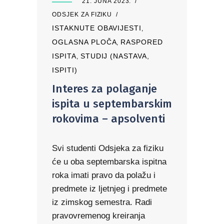
21. JUNA 2023.
ODSJEK ZA FIZIKU
ISTAKNUTE OBAVIJESTI
,
OGLASNA PLOČA
RASPORED
,
ISPITA
STUDIJ (NASTAVA,
,
ISPITI)
Interes za polaganje
ispita u septembarskim
rokovima – apsolventi
Svi studenti Odsjeka za fiziku
će u oba septembarska ispitna
roka imati pravo da polažu i
predmete iz ljetnjeg i predmete
iz zimskog semestra. Radi
pravovremenog kreiranja