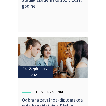
studija akademske 2021./2022.
godine
24. Septembra
2021.
ODSJEK ZA FIZIKU
Odbrana završnog-diplomskog
rada kandidatkinje Dželile