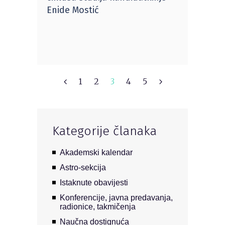
Enide Mostić
1
2
3
4
5
Kategorije članaka
Akademski kalendar
Astro-sekcija
Istaknute obavijesti
Konferencije, javna predavanja,
radionice, takmičenja
Naučna dostignuća